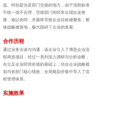
低。特别是涉及部门交接的地方，由于流程标准
不统一或不合理，导致部门间经常出现扯皮推
诿，难以协同，并最终导致企业目标难聚焦，整
体战略难落地，极大阻碍了企业的发展。
合作历程
通过业务洽谈与沟通，该企业引入了博思企业流
程再造项目，经过一系列深入调研与分析诊断，
在立足企业经营价值的基础上，结合企业战略规
划与各部门核心绩效，全局规划并集中导入了流
程管理体系。
实施效果
效果1：搭建清晰的流程体系，解决管理交叉或
真空地带，部门间权责明确、高效协同；
效果2：流程优化，相关人员得以精简，降低企
业运作成本；
效果3：内部运营效率大大提高，业绩增长显